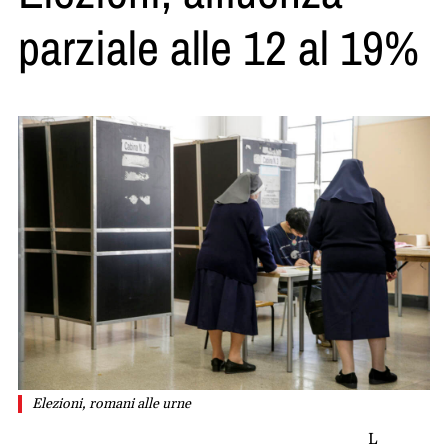
parziale alle 12 al 19%
Elezioni, romani alle urne
L