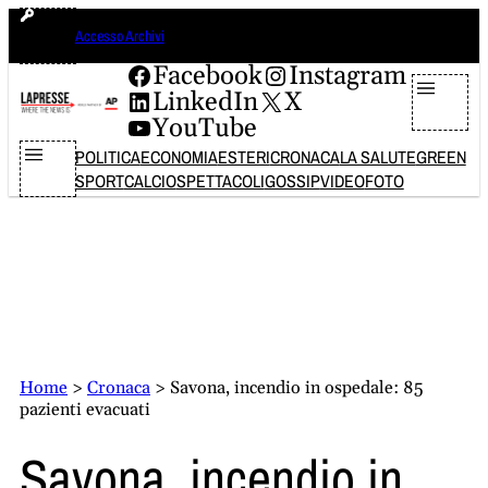
Vai
sabato 8 agosto 2026
Accesso Archivi
al
contenuto
Facebook
Instagram
LinkedIn
X
YouTube
POLITICA
ECONOMIA
ESTERI
CRONACA
LA SALUTE
GREEN
SPORT
CALCIO
SPETTACOLI
GOSSIP
VIDEO
FOTO
Home
>
Cronaca
>
Savona, incendio in ospedale: 85
pazienti evacuati
Savona, incendio in