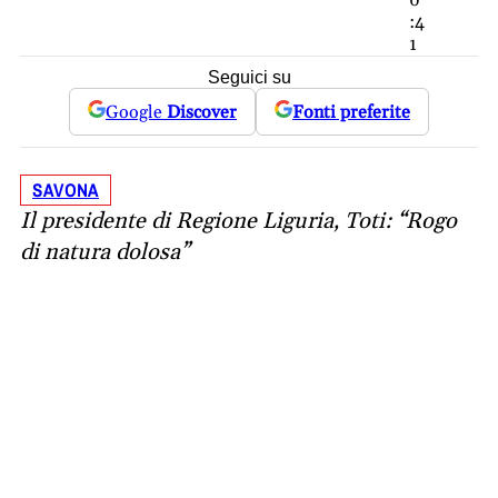
0
:4
1
Seguici su
Google
Discover
Fonti preferite
SAVONA
Il presidente di Regione Liguria, Toti: “Rogo
di natura dolosa”