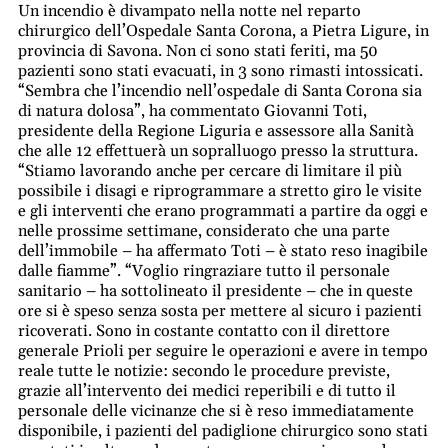
Un incendio è divampato nella notte nel reparto
chirurgico dell’Ospedale Santa Corona, a Pietra Ligure, in
provincia di Savona. Non ci sono stati feriti, ma 50
pazienti sono stati evacuati, in 3 sono rimasti intossicati.
“Sembra che l’incendio nell’ospedale di Santa Corona sia
di natura dolosa”, ha commentato Giovanni Toti,
presidente della Regione Liguria e assessore alla Sanità
che alle 12 effettuerà un sopralluogo presso la struttura.
“Stiamo lavorando anche per cercare di limitare il più
possibile i disagi e riprogrammare a stretto giro le visite
e gli interventi che erano programmati a partire da oggi e
nelle prossime settimane, considerato che una parte
dell’immobile – ha affermato Toti – è stato reso inagibile
dalle fiamme”. “Voglio ringraziare tutto il personale
sanitario – ha sottolineato il presidente – che in queste
ore si è speso senza sosta per mettere al sicuro i pazienti
ricoverati. Sono in costante contatto con il direttore
generale Prioli per seguire le operazioni e avere in tempo
reale tutte le notizie: secondo le procedure previste,
grazie all’intervento dei medici reperibili e di tutto il
personale delle vicinanze che si è reso immediatamente
disponibile, i pazienti del padiglione chirurgico sono stati