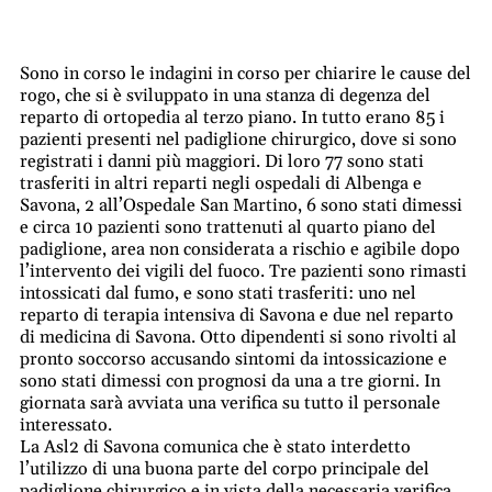
Sono in corso le indagini in corso per chiarire le cause del
rogo, che si è sviluppato in una stanza di degenza del
reparto di ortopedia al terzo piano. In tutto erano 85 i
pazienti presenti nel padiglione chirurgico, dove si sono
registrati i danni più maggiori. Di loro 77 sono stati
trasferiti in altri reparti negli ospedali di Albenga e
Savona, 2 all’Ospedale San Martino, 6 sono stati dimessi
e circa 10 pazienti sono trattenuti al quarto piano del
padiglione, area non considerata a rischio e agibile dopo
l’intervento dei vigili del fuoco. Tre pazienti sono rimasti
intossicati dal fumo, e sono stati trasferiti: uno nel
reparto di terapia intensiva di Savona e due nel reparto
di medicina di Savona. Otto dipendenti si sono rivolti al
pronto soccorso accusando sintomi da intossicazione e
sono stati dimessi con prognosi da una a tre giorni. In
giornata sarà avviata una verifica su tutto il personale
interessato.
La Asl2 di Savona comunica che è stato interdetto
l’utilizzo di una buona parte del corpo principale del
padiglione chirurgico e in vista della necessaria verifica