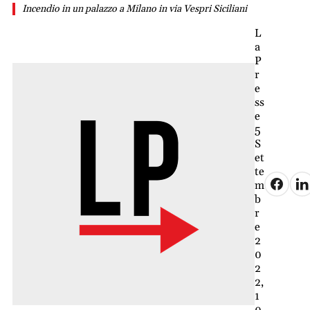
Incendio in un palazzo a Milano in via Vespri Siciliani
L
a
P
r
e
ss
e
5
S
et
te
m
b
r
e
2
0
2
2,
1