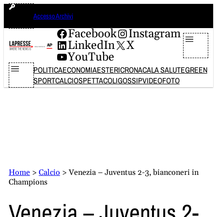
Vai
sabato 8 agosto 2026
Accesso Archivi
al
contenuto
Facebook
Instagram
LinkedIn
X
YouTube
POLITICA
ECONOMIA
ESTERI
CRONACA
LA SALUTE
GREEN
SPORT
CALCIO
SPETTACOLI
GOSSIP
VIDEO
FOTO
Home
>
Calcio
>
Venezia – Juventus 2-3, bianconeri in
Champions
Venezia – Juventus 2-