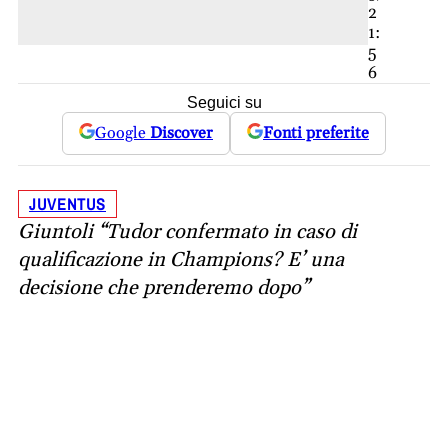
2
1:
5
6
Seguici su
Google
Discover
Fonti preferite
JUVENTUS
Giuntoli “Tudor confermato in caso di
qualificazione in Champions? E’ una
decisione che prenderemo dopo”