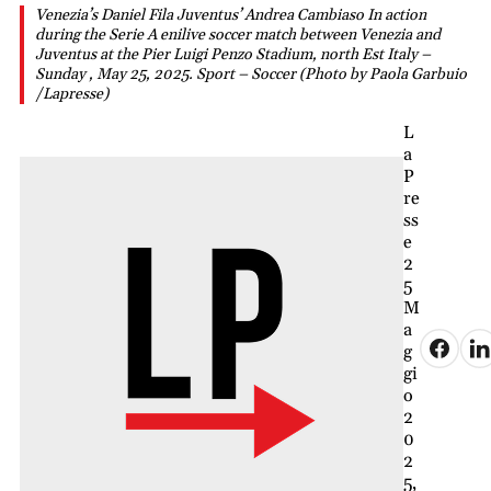
Venezia’s Daniel Fila Juventus’ Andrea Cambiaso In action
during the Serie A enilive soccer match between Venezia and
Juventus at the Pier Luigi Penzo Stadium, north Est Italy –
Sunday , May 25, 2025. Sport – Soccer (Photo by Paola Garbuio
/Lapresse)
L
a
P
re
ss
e
2
5
M
a
g
gi
o
2
0
2
5,