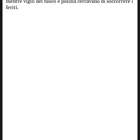
mentre vigili del fuoco e polizia cercavano di soccorrere i
feriti.