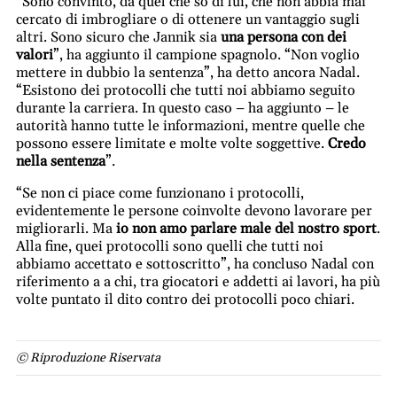
“Sono convinto, da quel che so di lui, che non abbia mai
cercato di imbrogliare o di ottenere un vantaggio sugli
altri. Sono sicuro che Jannik sia
una persona con dei
valori
”, ha aggiunto il campione spagnolo. “Non voglio
mettere in dubbio la sentenza”, ha detto ancora Nadal.
“Esistono dei protocolli che tutti noi abbiamo seguito
durante la carriera. In questo caso – ha aggiunto – le
autorità hanno tutte le informazioni, mentre quelle che
possono essere limitate e molte volte soggettive.
Credo
nella sentenza
”.
“Se non ci piace come funzionano i protocolli,
evidentemente le persone coinvolte devono lavorare per
migliorarli. Ma
io non amo parlare male del nostro sport
.
Alla fine, quei protocolli sono quelli che tutti noi
abbiamo accettato e sottoscritto”, ha concluso Nadal con
riferimento a a chi, tra giocatori e addetti ai lavori, ha più
volte puntato il dito contro dei protocolli poco chiari.
© Riproduzione Riservata