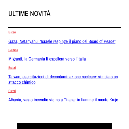
ULTIME NOVITÀ
Esteri
Gaza, Netanyahu: “Israele respinge il piano del Board of Peace”
Politica
Migranti, la Germania li espellerà verso l’Italia
Esteri
Taiwan, esercitazioni di decontaminazione nucleare: simulato un
attacco chimico
Esteri
Albania, vasto incendio vicino a Tirana: in fiamme il monte Kruje