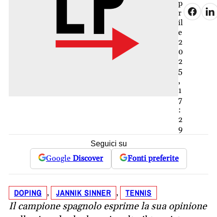
p
r
il
e
2
0
2
5
,
1
7
:
2
9
Seguici su
Google
Discover
Fonti preferite
DOPING
JANNIK SINNER
TENNIS
, 
, 
Il campione spagnolo esprime la sua opinione