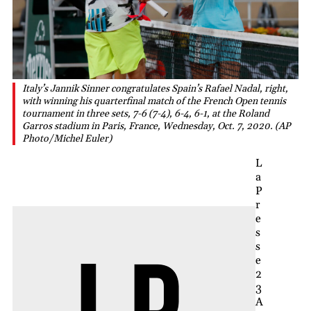
Italy’s Jannik Sinner congratulates Spain’s Rafael Nadal, right,
with winning his quarterfinal match of the French Open tennis
tournament in three sets, 7-6 (7-4), 6-4, 6-1, at the Roland
Garros stadium in Paris, France, Wednesday, Oct. 7, 2020. (AP
Photo/Michel Euler)
L
a
P
r
e
s
s
e
2
3
A