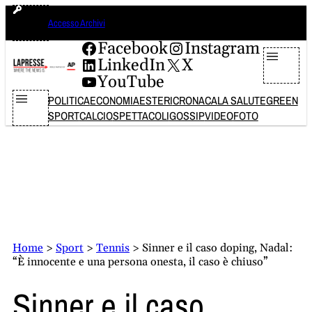
Vai
domenica 9 agosto 2026
Accesso Archivi
al
contenuto
Facebook
Instagram
LinkedIn
X
YouTube
POLITICA
ECONOMIA
ESTERI
CRONACA
LA SALUTE
GREEN
SPORT
CALCIO
SPETTACOLI
GOSSIP
VIDEO
FOTO
Home
>
Sport
>
Tennis
>
Sinner e il caso doping, Nadal:
“È innocente e una persona onesta, il caso è chiuso”
Sinner e il caso