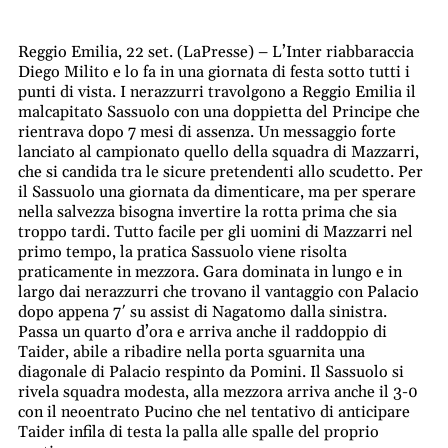
Reggio Emilia, 22 set. (LaPresse) – L’Inter riabbaraccia
Diego Milito e lo fa in una giornata di festa sotto tutti i
punti di vista. I nerazzurri travolgono a Reggio Emilia il
malcapitato Sassuolo con una doppietta del Principe che
rientrava dopo 7 mesi di assenza. Un messaggio forte
lanciato al campionato quello della squadra di Mazzarri,
che si candida tra le sicure pretendenti allo scudetto. Per
il Sassuolo una giornata da dimenticare, ma per sperare
nella salvezza bisogna invertire la rotta prima che sia
troppo tardi. Tutto facile per gli uomini di Mazzarri nel
primo tempo, la pratica Sassuolo viene risolta
praticamente in mezzora. Gara dominata in lungo e in
largo dai nerazzurri che trovano il vantaggio con Palacio
dopo appena 7′ su assist di Nagatomo dalla sinistra.
Passa un quarto d’ora e arriva anche il raddoppio di
Taider, abile a ribadire nella porta sguarnita una
diagonale di Palacio respinto da Pomini. Il Sassuolo si
rivela squadra modesta, alla mezzora arriva anche il 3-0
con il neoentrato Pucino che nel tentativo di anticipare
Taider infila di testa la palla alle spalle del proprio