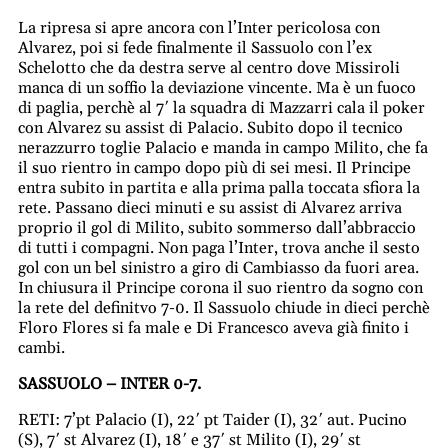
La ripresa si apre ancora con l’Inter pericolosa con
Alvarez, poi si fede finalmente il Sassuolo con l’ex
Schelotto che da destra serve al centro dove Missiroli
manca di un soffio la deviazione vincente. Ma è un fuoco
di paglia, perchè al 7′ la squadra di Mazzarri cala il poker
con Alvarez su assist di Palacio. Subito dopo il tecnico
nerazzurro toglie Palacio e manda in campo Milito, che fa
il suo rientro in campo dopo più di sei mesi. Il Principe
entra subito in partita e alla prima palla toccata sfiora la
rete. Passano dieci minuti e su assist di Alvarez arriva
proprio il gol di Milito, subito sommerso dall’abbraccio
di tutti i compagni. Non paga l’Inter, trova anche il sesto
gol con un bel sinistro a giro di Cambiasso da fuori area.
In chiusura il Principe corona il suo rientro da sogno con
la rete del definitvo 7-0. Il Sassuolo chiude in dieci perchè
Floro Flores si fa male e Di Francesco aveva già finito i
cambi.
SASSUOLO – INTER 0-7.
RETI: 7’pt Palacio (I), 22′ pt Taider (I), 32′ aut. Pucino
(S), 7′ st Alvarez (I), 18′ e 37′ st Milito (I), 29′ st