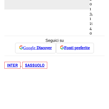
0
1
3,
1
2:
4
0
Seguici su
Google
Discover
Fonti preferite
INTER
SASSUOLO
, 