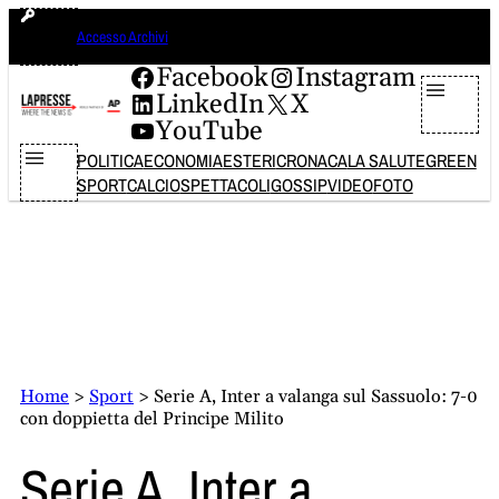
Vai
domenica 9 agosto 2026
Accesso Archivi
al
contenuto
Facebook
Instagram
LinkedIn
X
YouTube
POLITICA
ECONOMIA
ESTERI
CRONACA
LA SALUTE
GREEN
SPORT
CALCIO
SPETTACOLI
GOSSIP
VIDEO
FOTO
Home
>
Sport
>
Serie A, Inter a valanga sul Sassuolo: 7-0
con doppietta del Principe Milito
Serie A, Inter a