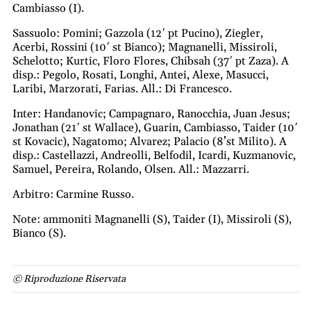
Cambiasso (I).
Sassuolo: Pomini; Gazzola (12′ pt Pucino), Ziegler,
Acerbi, Rossini (10′ st Bianco); Magnanelli, Missiroli,
Schelotto; Kurtic, Floro Flores, Chibsah (37′ pt Zaza). A
disp.: Pegolo, Rosati, Longhi, Antei, Alexe, Masucci,
Laribi, Marzorati, Farias. All.: Di Francesco.
Inter: Handanovic; Campagnaro, Ranocchia, Juan Jesus;
Jonathan (21′ st Wallace), Guarin, Cambiasso, Taider (10′
st Kovacic), Nagatomo; Alvarez; Palacio (8’st Milito). A
disp.: Castellazzi, Andreolli, Belfodil, Icardi, Kuzmanovic,
Samuel, Pereira, Rolando, Olsen. All.: Mazzarri.
Arbitro: Carmine Russo.
Note: ammoniti Magnanelli (S), Taider (I), Missiroli (S),
Bianco (S).
© Riproduzione Riservata