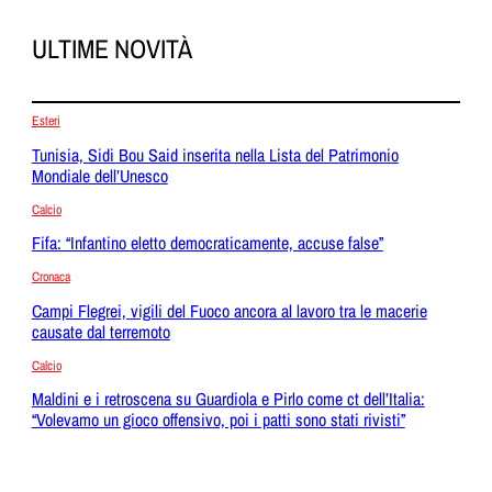
ULTIME NOVITÀ
Esteri
Tunisia, Sidi Bou Said inserita nella Lista del Patrimonio
Mondiale dell’Unesco
Calcio
Fifa: “Infantino eletto democraticamente, accuse false”
Cronaca
Campi Flegrei, vigili del Fuoco ancora al lavoro tra le macerie
causate dal terremoto
Calcio
Maldini e i retroscena su Guardiola e Pirlo come ct dell’Italia:
“Volevamo un gioco offensivo, poi i patti sono stati rivisti”