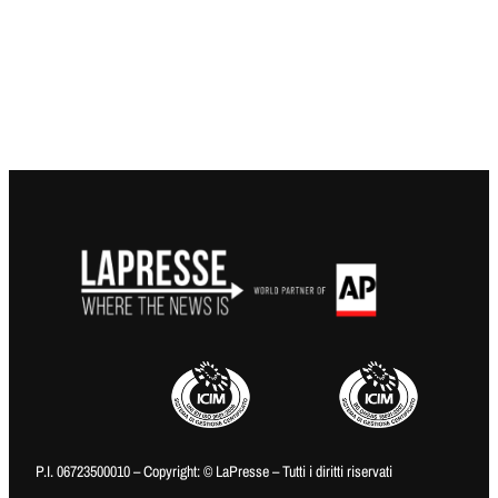
P.I. 06723500010 – Copyright: © LaPresse – Tutti i diritti riservati