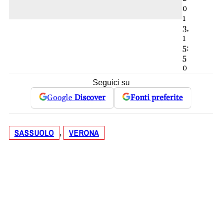
0
1
3,
1
5:
5
0
Seguici su
Google
Discover
Fonti preferite
SASSUOLO
VERONA
, 