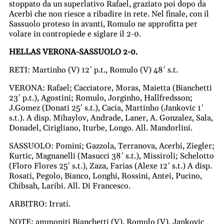
stoppato da un superlativo Rafael, graziato poi dopo da
Acerbi che non riesce a ribadire in rete. Nel finale, con il
Sassuolo proteso in avanti, Romulo ne approfitta per
volare in contropiede e siglare il 2-0.
HELLAS VERONA-SASSUOLO 2-0.
RETI: Martinho (V) 12′ p.t., Romulo (V) 48′ s.t.
VERONA: Rafael; Cacciatore, Moras, Maietta (Bianchetti
23′ p.t.), Agostini; Romulo, Jorginho, Hallfredsson;
J.Gomez (Donati 25′ s.t.), Cacia, Martinho (Jankovic 1′
s.t.). A disp. Mihaylov, Andrade, Laner, A. Gonzalez, Sala,
Donadel, Cirigliano, Iturbe, Longo. All. Mandorlini.
SASSUOLO: Pomini; Gazzola, Terranova, Acerbi, Ziegler;
Kurtic, Magnanelli (Masucci 38′ s.t.), Missiroli; Schelotto
(Floro Flores 25′ s.t.), Zaza, Farias (Alexe 12′ s.t.) A disp.
Rosati, Pegolo, Bianco, Longhi, Rossini, Antei, Pucino,
Chibsah, Laribi. All. Di Francesco.
ARBITRO: Irrati.
NOTE: ammoniti Bianchetti (V), Romulo (V), Jankovic