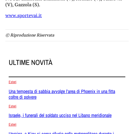
(V), Gazzola (S).
www.sportevai.it
© Riproduzione Riservata
ULTIME NOVITÀ
Esteri
Una tempesta di sabbia avvolge l’area di Phoenix in una fitta
coltre di polvere
Esteri
Israele, i funerali del soldato ucciso nel Libano meridionale
Esteri
Ucraina, a Kiev si cerca rifugio nella metropolitana durante i