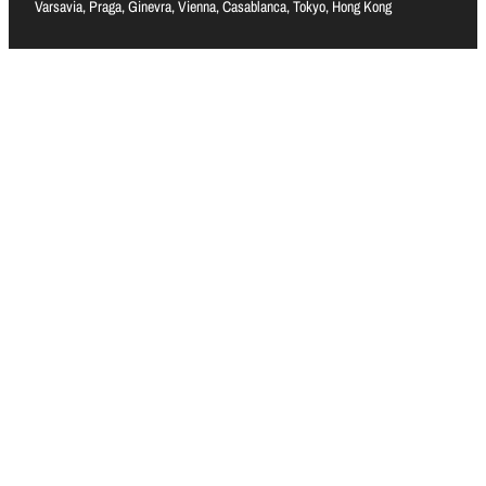
Varsavia, Praga, Ginevra, Vienna, Casablanca, Tokyo, Hong Kong