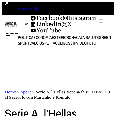
Vai
giovedì 6 agosto 2026
Accesso Archivi
al
contenuto
Facebook
Instagram
LinkedIn
X
YouTube
POLITICA
ECONOMIA
ESTERI
CRONACA
LA SALUTE
GREEN
SPORT
CALCIO
SPETTACOLI
GOSSIP
VIDEO
FOTO
Home
>
Sport
>
Serie A, l’Hellas Verona fa sul serio: 2-0
al Sassuolo con Martinho e Romulo
Serie A, l’Hellas