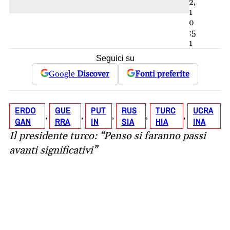
2,
1
0
:5
1
Seguici su
Google
Discover
Fonti preferite
ERDO
GUE
PUT
RUS
TURC
UCRA
, 
, 
, 
, 
, 
GAN
RRA
IN
SIA
HIA
INA
Il presidente turco: “Penso si faranno passi
avanti significativi”