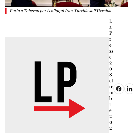
Putin a Teheran per i colloqui Iran-Turchia sull’Ucraina
L
a
P
r
e
ss
e
2
0
S
et
te
m
b
r
e
2
0
2