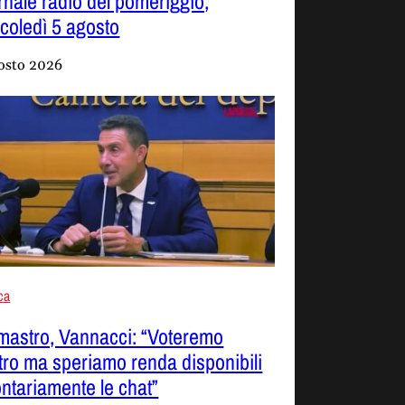
rnale radio del pomeriggio,
coledì 5 agosto
osto 2026
ica
mastro, Vannacci: “Voteremo
tro ma speriamo renda disponibili
ontariamente le chat”