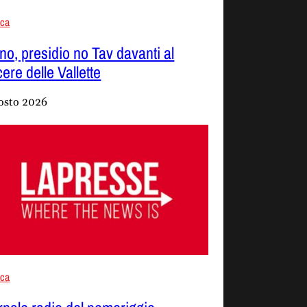
aca
ino, presidio no Tav davanti al
ere delle Vallette
osto 2026
aca