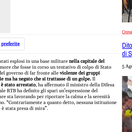
Cron
Dito
 preferite
di 
tati esplosi in una base militare
nella capitale del
5 Ag
timore che fosse in corso un tentativo di colpo di Stato
el governo di far fronte alle
violenze dei gruppi
 ma ha negato che si trattasse di un golpe.
Il
è stato arrestato
, ha affermato il ministro della Difesa
e RTB ha definito gli spari un’espressione del
are sta lavorando per riportare la calma e la serenità
rno. “Contrariamente a quanto detto, nessuna istituzione
è stata presa di mira”.