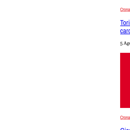
Cron
Tor
carc
5 Ag
Cron