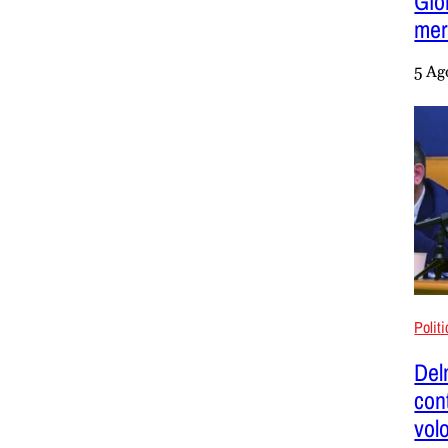
Gio
mer
5 Ag
Polit
Del
con
vol