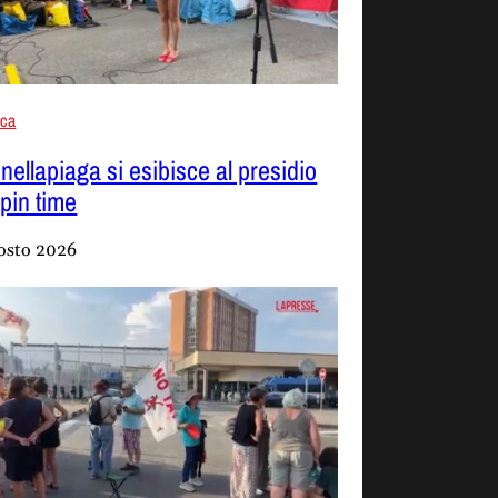
aca
nellapiaga si esibisce al presidio
Spin time
osto 2026