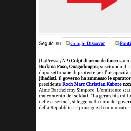
Google
Discover
Fonti
Seguici su
(LaPresse/AP)
Colpi di arma da fuoco
sono s
Burkina Faso, Ouagadougou
, suscitando il 
dopo settimane di proteste per l’incapacità d
jihadisti.
Il
governo ha ammesso le sparatorie
presidente
Roch Marc Christian Kabore
non 
Aime Barthelemy Simpore. L’emittente statal
malcontento dei soldati. “La gerarchia milit
nelle caserme”, si legge nella nota del gove
della Repubblica – prosegue il comunicato – 