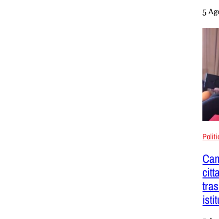
5 Ag
Polit
Cam
citt
tra
isti