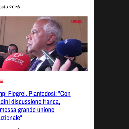
osto 2026
ica
pi Flegrei, Piantedosi: "Con
adini discussione franca,
smessa grande unione
tuzionale"