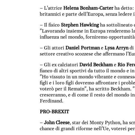
– L'attrice
Helena Bonham-Carter
ha detto:
britannici e parte dell'Europa, senza ledere i
– Il fisico
Stephen Hawking
ha sottolineato 
"Lavorando insieme in Europa renderemo la
influenza nel mondo, forniremo opportunità 
– Gli attori
Daniel Portman
e
Lysa Arryn
di
settore creativo scozzese che affermano l'Eur
– Gli ex calciatori
David Beckham
e
Rio Fer
fianco di altri sportivi da tutto il mondo e 
"Ho vissuto in un mondo vibrante e connesso 
figli e i loro figli dovremo affrontare i pro
voterò per il Remain", ha scritto Beckham. "Si
cresceranno, e di come il resto del mondo in
Ferdinand.
PRO-BREXIT
–
John Cleese
, star dei Monty Python, ha scr
chance di grandi riforme nell'Ue, voterei per