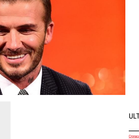
UL
Cronac