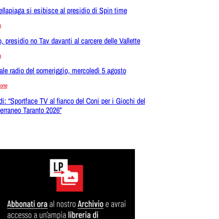
ellapiaga si esibisce al presidio di Spin time
a
o, presidio no Tav davanti al carcere delle Vallette
a
ale radio del pomeriggio, mercoledì 5 agosto
ione
di: “Sportface TV al fianco del Coni per i Giochi del
erraneo Taranto 2026”