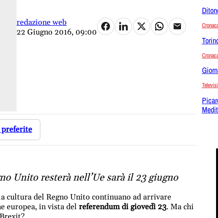
Diton
redazione web
Cronac
22 Giugno 2016, 09:00
Torin
Cronac
Giorn
Televis
Picar
Medit
 preferite
no Unito resterà nell’Ue sarà il 23 giugno
lla cultura del Regno Unito continuano ad arrivare
e europea, in vista del
referendum di giovedì 23
. Ma chi
 Brexit?