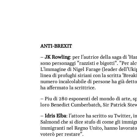
ANTI-BREXIT
–
JK Rowling
: per l'autrice della saga di 'H
sono personaggi "razzisti e bigotti". "Per alc
L'immagine di Nigel Farage (leader dell'Ukip
linea di profughi siriani con la scritta 'Brea
numero incalcolabile di persone ha già detto
ha affermato la scrittrice.
– Piu di 280 esponenti del mondo di arte, sp
loro Benedict Cumberbatch, Sir Patrick Ste
–
Idris Elba
: l'attore ha scritto su Twitter,
Salmond che si dice stufo di come gli immigr
immigranti nel Regno Unito, hanno lavorato 
voterò per restare".