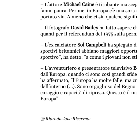
– L'attore
Michael Caine
è titubante ma sceg
fanno paura. Per me, in Europa c'è una sorta
portato via. A meno che ci sia qualche sign
– Il fotografo
David Bailey
ha fatto sapere ch
quanti per il referendum del 1975 sulla perman
– L'ex calciatore
Sol Campbel
l ha spiegato d
sportivi britannici abbiano maggiori opportu
sportivo", ha detto, "a come i giovani non s
– L'avventuriero e presentatore televisivo
B
dall'Europa, quando ci sono così grandi sfid
ha affermato, "l'Europa ha molte falle, ma c
dall'interno (…). Sono orgoglioso del Regno U
coraggio e capacità di ripresa. Questo è il 
Europa".
© Riproduzione Riservata