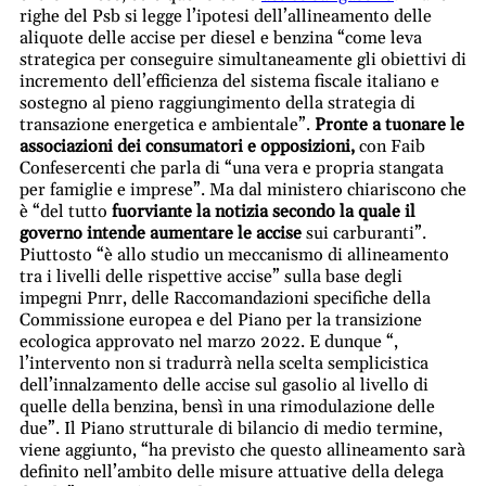
righe del Psb si legge l’ipotesi dell’allineamento delle
aliquote delle accise per diesel e benzina “come leva
strategica per conseguire simultaneamente gli obiettivi di
incremento dell’efficienza del sistema fiscale italiano e
sostegno al pieno raggiungimento della strategia di
transazione energetica e ambientale”.
Pronte a tuonare le
associazioni dei consumatori e opposizioni,
con Faib
Confesercenti che parla di “una vera e propria stangata
per famiglie e imprese”. Ma dal ministero chiariscono che
è “del tutto
fuorviante la notizia secondo la quale il
governo intende aumentare le accise
sui carburanti”.
Piuttosto “è allo studio un meccanismo di allineamento
tra i livelli delle rispettive accise” sulla base degli
impegni Pnrr, delle Raccomandazioni specifiche della
Commissione europea e del Piano per la transizione
ecologica approvato nel marzo 2022. E dunque “,
l’intervento non si tradurrà nella scelta semplicistica
dell’innalzamento delle accise sul gasolio al livello di
quelle della benzina, bensì in una rimodulazione delle
due”. Il Piano strutturale di bilancio di medio termine,
viene aggiunto, “ha previsto che questo allineamento sarà
definito nell’ambito delle misure attuative della delega