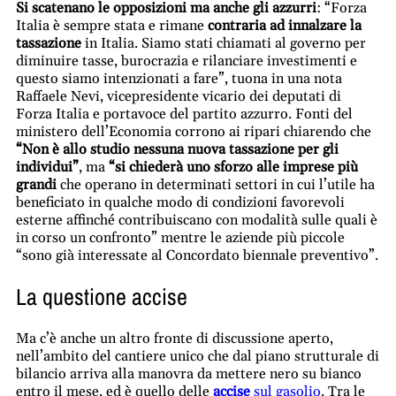
Si scatenano le opposizioni ma anche gli azzurri
: “Forza
Italia è sempre stata e rimane
contraria ad innalzare la
tassazione
in Italia. Siamo stati chiamati al governo per
diminuire tasse, burocrazia e rilanciare investimenti e
questo siamo intenzionati a fare”, tuona in una nota
Raffaele Nevi, vicepresidente vicario dei deputati di
Forza Italia e portavoce del partito azzurro. Fonti del
ministero dell’Economia corrono ai ripari chiarendo che
“Non è allo studio nessuna nuova tassazione per gli
individui”
, ma
“si chiederà uno sforzo alle imprese più
grandi
che operano in determinati settori in cui l’utile ha
beneficiato in qualche modo di condizioni favorevoli
esterne affinché contribuiscano con modalità sulle quali è
in corso un confronto” mentre le aziende più piccole
“sono già interessate al Concordato biennale preventivo”.
La questione accise
Ma c’è anche un altro fronte di discussione aperto,
nell’ambito del cantiere unico che dal piano strutturale di
bilancio arriva alla manovra da mettere nero su bianco
entro il mese, ed è quello delle
accise
sul gasolio
. Tra le