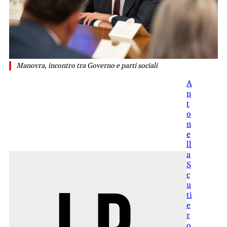
Manovra, incontro tra Governo e parti sociali
A
n
t
o
n
e
ll
a
S
c
u
ti
e
r
o