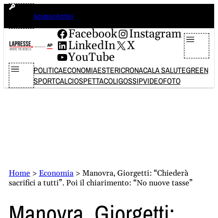
Vai
giovedì 6 agosto 2026
Accesso Archivi
al
contenuto
Facebook
Instagram
LinkedIn
X
YouTube
POLITICA
ECONOMIA
ESTERI
CRONACA
LA SALUTE
GREEN
SPORT
CALCIO
SPETTACOLI
GOSSIP
VIDEO
FOTO
Home
>
Economia
>
Manovra, Giorgetti: “Chiederà
sacrifici a tutti”. Poi il chiarimento: “No nuove tasse”
Manovra, Giorgetti: