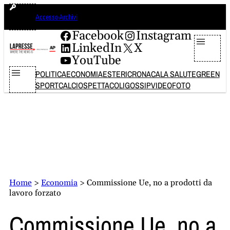
Vai
domenica 9 agosto 2026
Accesso Archivi
al
contenuto
Facebook
Instagram
LinkedIn
X
YouTube
POLITICA
ECONOMIA
ESTERI
CRONACA
LA SALUTE
GREEN
SPORT
CALCIO
SPETTACOLI
GOSSIP
VIDEO
FOTO
Home
>
Economia
>
Commissione Ue, no a prodotti da
lavoro forzato
Commissione Ue, no a