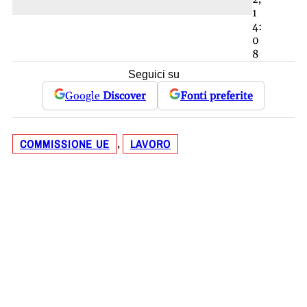
1
4:
0
8
Seguici su
Google
Discover
Fonti preferite
COMMISSIONE UE
LAVORO
, 