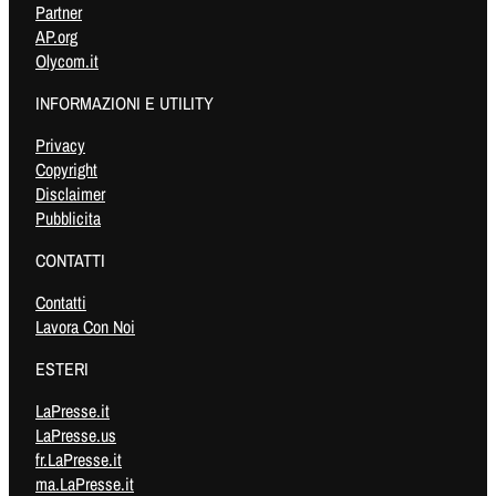
Partner
AP.org
Olycom.it
INFORMAZIONI E UTILITY
Privacy
Copyright
Disclaimer
Pubblicita
CONTATTI
Contatti
Lavora Con Noi
ESTERI
LaPresse.it
LaPresse.us
fr.LaPresse.it
ma.LaPresse.it