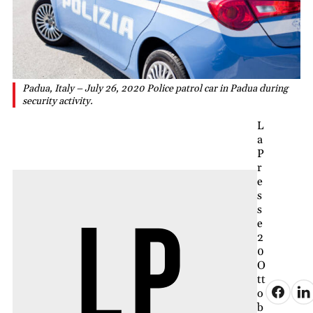
Padua, Italy – July 26, 2020 Police patrol car in Padua during
security activity.
L
a
P
r
e
s
s
e
2
0
O
tt
o
b