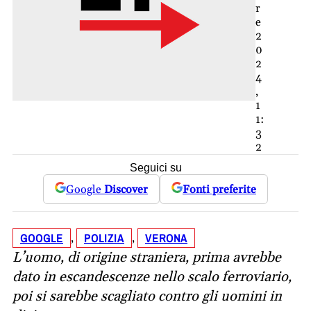
r
e
2
0
2
4
,
1
1:
3
2
Seguici su
Google
Discover
Fonti preferite
GOOGLE
POLIZIA
VERONA
, 
, 
L’uomo, di origine straniera, prima avrebbe
dato in escandescenze nello scalo ferroviario,
poi si sarebbe scagliato contro gli uomini in