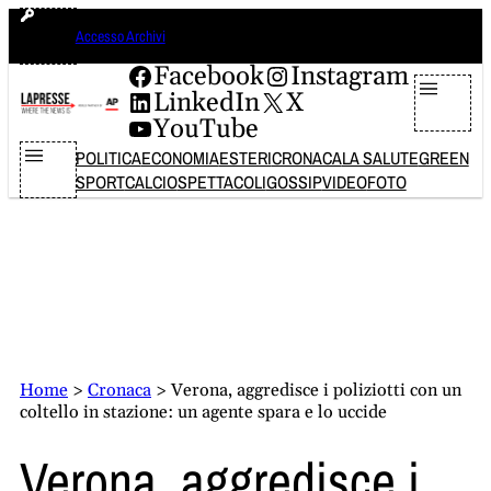
Vai
sabato 8 agosto 2026
Accesso Archivi
al
contenuto
Facebook
Instagram
LinkedIn
X
YouTube
POLITICA
ECONOMIA
ESTERI
CRONACA
LA SALUTE
GREEN
SPORT
CALCIO
SPETTACOLI
GOSSIP
VIDEO
FOTO
Home
>
Cronaca
>
Verona, aggredisce i poliziotti con un
coltello in stazione: un agente spara e lo uccide
Verona, aggredisce i