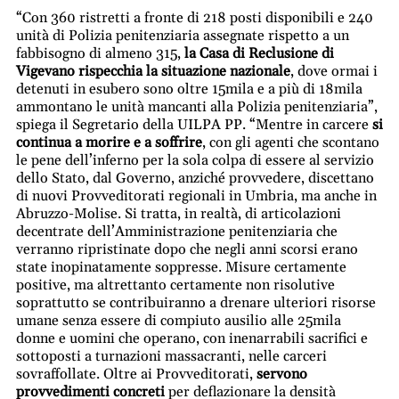
“Con 360 ristretti a fronte di 218 posti disponibili e 240
unità di Polizia penitenziaria assegnate rispetto a un
fabbisogno di almeno 315,
la Casa di Reclusione di
Vigevano rispecchia la situazione nazionale
, dove ormai i
detenuti in esubero sono oltre 15mila e a più di 18mila
ammontano le unità mancanti alla Polizia penitenziaria”,
spiega il Segretario della UILPA PP. “Mentre in carcere
si
continua a morire e a soffrire
, con gli agenti che scontano
le pene dell’inferno per la sola colpa di essere al servizio
dello Stato, dal Governo, anziché provvedere, discettano
di nuovi Provveditorati regionali in Umbria, ma anche in
Abruzzo-Molise. Si tratta, in realtà, di articolazioni
decentrate dell’Amministrazione penitenziaria che
verranno ripristinate dopo che negli anni scorsi erano
state inopinatamente soppresse. Misure certamente
positive, ma altrettanto certamente non risolutive
soprattutto se contribuiranno a drenare ulteriori risorse
umane senza essere di compiuto ausilio alle 25mila
donne e uomini che operano, con inenarrabili sacrifici e
sottoposti a turnazioni massacranti, nelle carceri
sovraffollate. Oltre ai Provveditorati,
servono
provvedimenti concreti
per deflazionare la densità