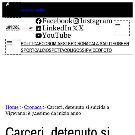
Vai
sabato 8 agosto 2026
Accesso Archivi
al
contenuto
Facebook
Instagram
LinkedIn
X
YouTube
POLITICA
ECONOMIA
ESTERI
CRONACA
LA SALUTE
GREEN
SPORT
CALCIO
SPETTACOLI
GOSSIP
VIDEO
FOTO
Home
>
Cronaca
>
Carceri, detenuto si suicida a
Vigevano: è 74esimo da inizio anno
Carceri, detenuto si