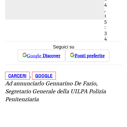
4
,
1
5
:
3
4
Seguici su
Google
Discover
Fonti preferite
CARCERI
GOOGLE
, 
Ad annunciarlo Gennarino De Fazio,
Segretario Generale della UILPA Polizia
Penitenziaria