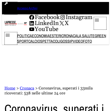
Vai
sabato 8 agosto 2026
Accesso Archivi
al
contenuto
Facebook
Instagram
LinkedIn
X
YouTube
POLITICA
ECONOMIA
ESTERI
CRONACA
LA SALUTE
GREEN
SPORT
CALCIO
SPETTACOLI
GOSSIP
VIDEO
FOTO
Home
>
Cronaca
>
Coronavirus, superati i 33mila
ricoverati: 538 nelle ultime 24 ore
Coronavirus, superati i