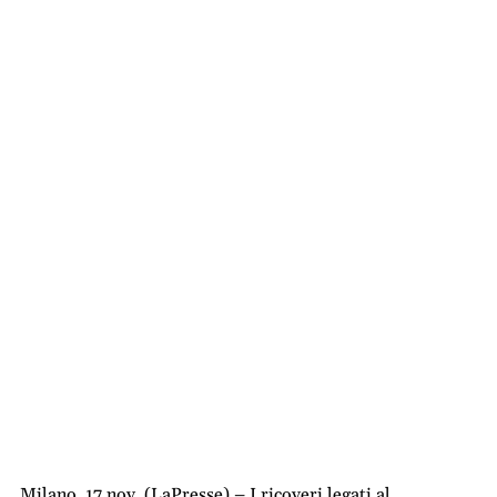
Milano, 17 nov. (LaPresse) – I ricoveri legati al