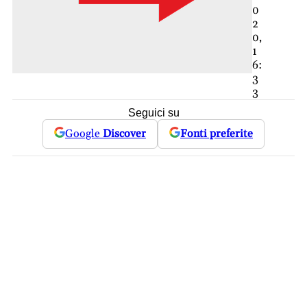
0
2
0,
1
6:
3
3
Seguici su
Google
Discover
Fonti preferite