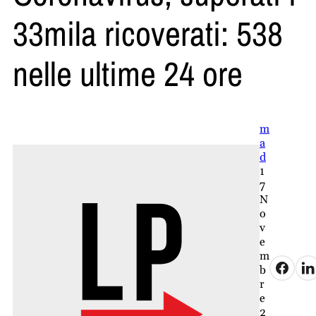
33mila ricoverati: 538
nelle ultime 24 ore
m
a
d
1
7
N
o
v
e
m
b
r
e
2