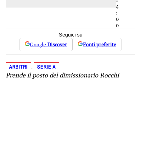
1
4
:
0
0
Seguici su
Google
Discover
Fonti preferite
ARBITRI
SERIE A
, 
Prende il posto del dimissionario Rocchi