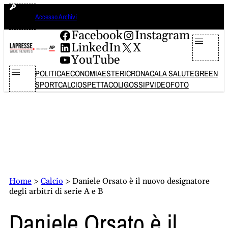
Vai
lunedì 10 agosto 2026
Accesso Archivi
al
contenuto
Facebook
Instagram
LinkedIn
X
YouTube
POLITICA
ECONOMIA
ESTERI
CRONACA
LA SALUTE
GREEN
SPORT
CALCIO
SPETTACOLI
GOSSIP
VIDEO
FOTO
Home
>
Calcio
>
Daniele Orsato è il nuovo designatore
degli arbitri di serie A e B
Daniele Orsato è il