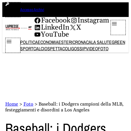
Vai
lunedì 10 agosto 2026
Accesso Archivi
al
contenuto
Facebook
Instagram
LinkedIn
X
YouTube
POLITICA
ECONOMIA
ESTERI
CRONACA
LA SALUTE
GREEN
SPORT
CALCIO
SPETTACOLI
GOSSIP
VIDEO
FOTO
Home
>
Foto
>
Baseball: i Dodgers campioni della MLB,
festeggiamenti e disordini a Los Angeles
Baseball: i Dodgers