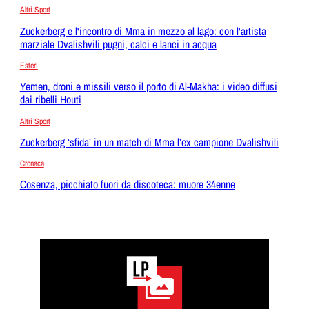
Altri Sport
Zuckerberg e l'incontro di Mma in mezzo al lago: con l'artista
marziale Dvalishvili pugni, calci e lanci in acqua
Esteri
Yemen, droni e missili verso il porto di Al-Makha: i video diffusi
dai ribelli Houti
Altri Sport
Zuckerberg ‘sfida’ in un match di Mma l’ex campione Dvalishvili
Cronaca
Cosenza, picchiato fuori da discoteca: muore 34enne