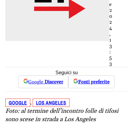
e
2
0
2
4
,
1
3
:
5
3
Seguici su
Google
Discover
Fonti preferite
GOOGLE
LOS ANGELES
, 
Foto: al termine dell’incontro folle di tifosi
sono scese in strada a Los Angeles