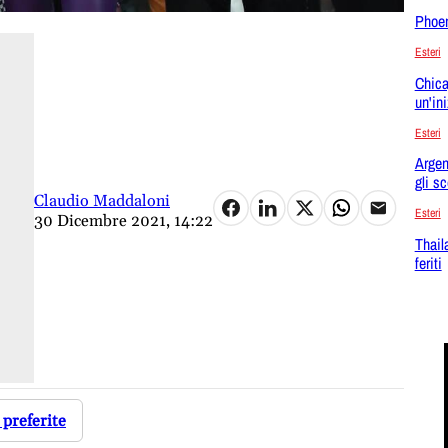
Phoen
Esteri
Chica
un'in
Esteri
Argent
gli sc
Claudio Maddaloni
Esteri
30 Dicembre 2021, 14:22
Thail
feriti
 preferite