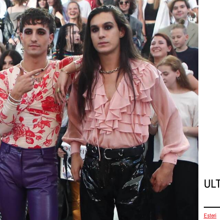
UL
Esteri