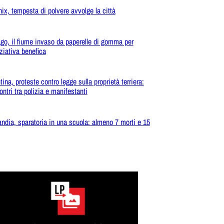
ix, tempesta di polvere avvolge la città
go, il fiume invaso da paperelle di gomma per
iziativa benefica
ina, proteste contro legge sulla proprietà terriera:
ontri tra polizia e manifestanti
andia, sparatoria in una scuola: almeno 7 morti e 15