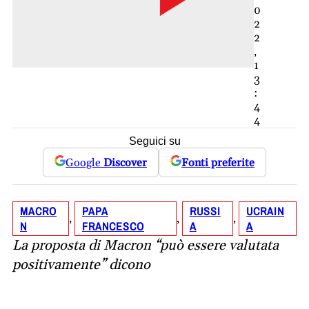
0
2
2
,
1
3
:
4
4
Seguici su
Google
Discover
Fonti preferite
MACRO
PAPA
RUSSI
UCRAIN
, 
, 
, 
N
FRANCESCO
A
A
La proposta di Macron “può essere valutata
positivamente” dicono