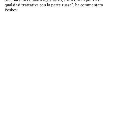
occuparsi del quadro legislativo, che d’ora in poi vieta
qualsiasi trattativa con la parte russa”, ha commentato
Peskov.