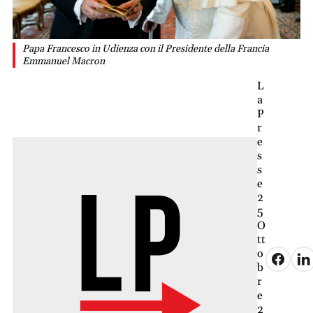
Papa Francesco in Udienza con il Presidente della Francia
Emmanuel Macron
L
a
P
r
e
s
s
e
2
5
O
tt
o
b
r
e
2