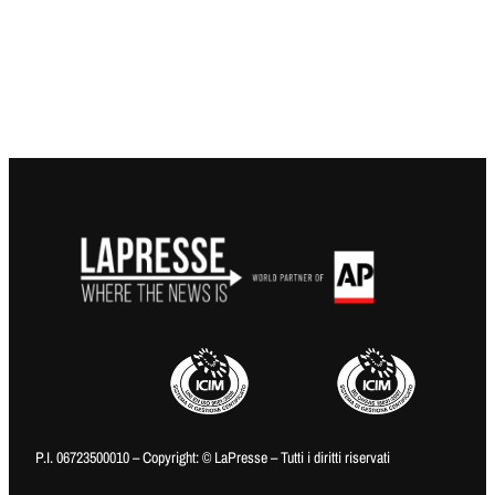
P.I. 06723500010 – Copyright: © LaPresse – Tutti i diritti riservati