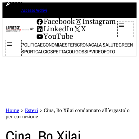
Vai
giovedì 6 agosto 2026
Accesso Archivi
al
contenuto
Facebook
Instagram
LinkedIn
X
YouTube
POLITICA
ECONOMIA
ESTERI
CRONACA
LA SALUTE
GREEN
SPORT
CALCIO
SPETTACOLI
GOSSIP
VIDEO
FOTO
Home
>
Esteri
>
Cina, Bo Xilai condannato all’ergastolo
per corruzione
Cina, Bo Xilai