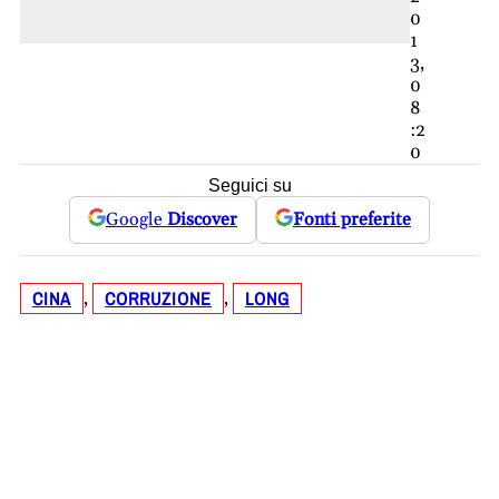
0
1
3,
0
8
:2
0
Seguici su
Google
Discover
Fonti preferite
CINA
CORRUZIONE
LONG
, 
, 