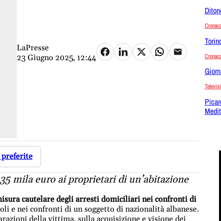
Diton
Cronac
Torin
LaPresse
Cronac
23 Giugno 2025, 12:44
Giorn
Televis
Picar
Medit
 preferite
 35 mila euro ai proprietari di un’abitazione
ura cautelare degli arresti domiciliari nei confronti di
li e nei confronti di un soggetto di nazionalità albanese.
razioni della vittima, sulla acquisizione e visione dei