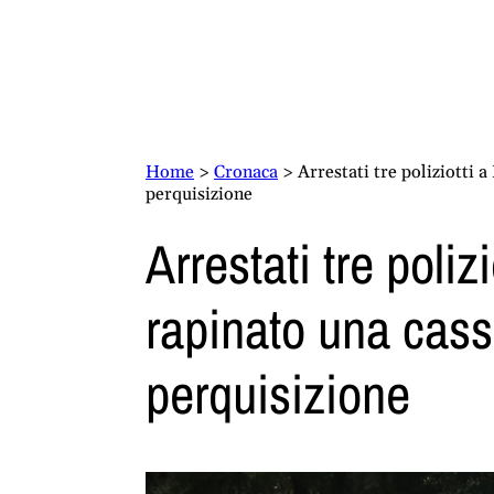
Home
>
Cronaca
>
Arrestati tre poliziotti 
perquisizione
Arrestati tre poli
rapinato una cassa
perquisizione