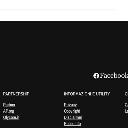
Faceboo
PARTNERSHIP
INFORMAZIONI E UTILITY
C
Partner
Privacy
C
AP.org
Copyright
L
Olycom.it
Disclaimer
Pubblicita