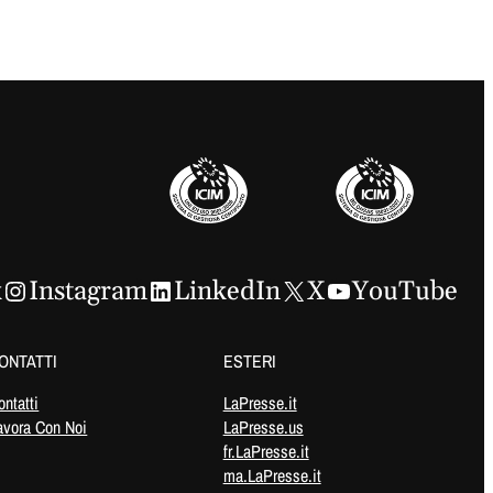
k
Instagram
LinkedIn
X
YouTube
ONTATTI
ESTERI
ontatti
LaPresse.it
avora Con Noi
LaPresse.us
fr.LaPresse.it
ma.LaPresse.it