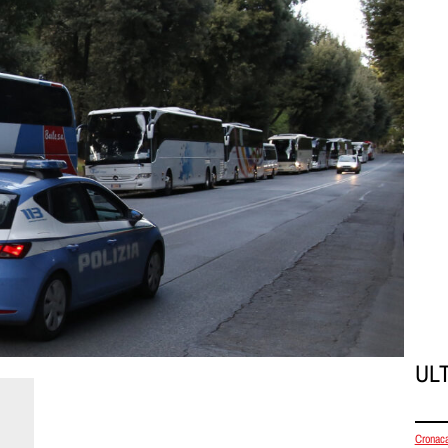
UL
Cronac