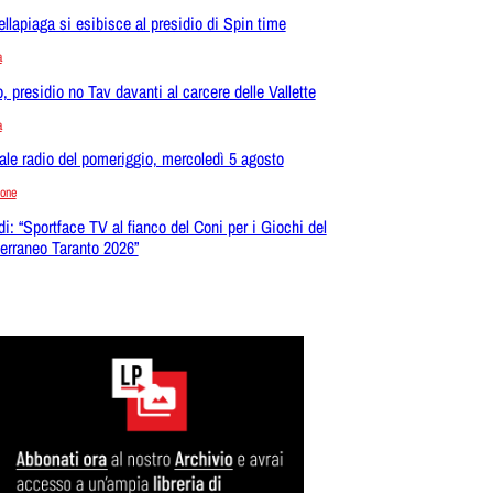
ellapiaga si esibisce al presidio di Spin time
a
o, presidio no Tav davanti al carcere delle Vallette
a
ale radio del pomeriggio, mercoledì 5 agosto
ione
di: “Sportface TV al fianco del Coni per i Giochi del
erraneo Taranto 2026”