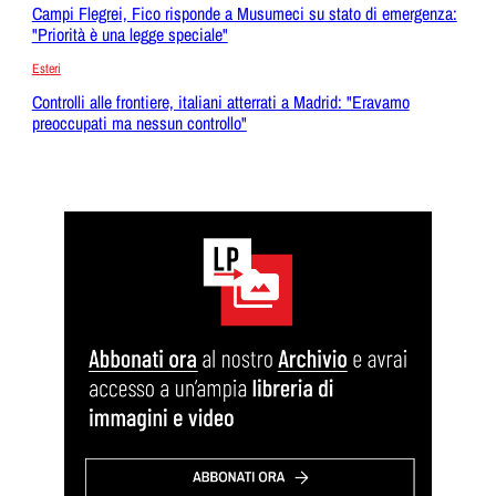
Campi Flegrei, Fico risponde a Musumeci su stato di emergenza:
"Priorità è una legge speciale"
Esteri
Controlli alle frontiere, italiani atterrati a Madrid: "Eravamo
preoccupati ma nessun controllo"