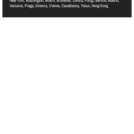
New York, Washington, Miami, Bruxelles, Londra, Parigi, Berlino, Madrid,
Varsavia, Praga, Ginevra, Vienna, Casablanca, Tokyo, Hong Kong