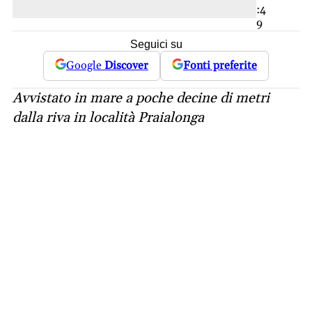
:4
9
Seguici su
Google
Discover
Fonti preferite
Avvistato in mare a poche decine di metri
dalla riva in località Praialonga