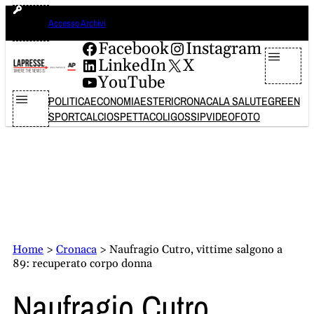
Vai
domenica 9 agosto 2026
Accesso Archivi
al
contenuto
Facebook
Instagram
LinkedIn
X
YouTube
POLITICA
ECONOMIA
ESTERI
CRONACA
LA SALUTE
GREEN
SPORT
CALCIO
SPETTACOLI
GOSSIP
VIDEO
FOTO
Home
>
Cronaca
>
Naufragio Cutro, vittime salgono a
89: recuperato corpo donna
Naufragio Cutro,