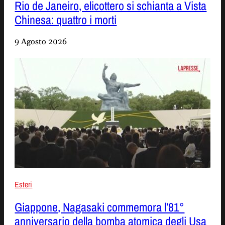
Rio de Janeiro, elicottero si schianta a Vista
Chinesa: quattro i morti
9 Agosto 2026
Esteri
Giappone, Nagasaki commemora l’81°
anniversario della bomba atomica degli Usa