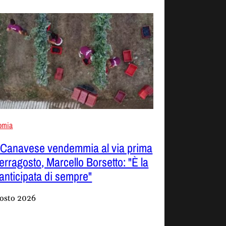
omia
 Canavese vendemmia al via prima
Ferragosto, Marcello Borsetto: "È la
 anticipata di sempre"
osto 2026