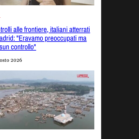
i
rolli alle frontiere, italiani atterrati
adrid: "Eravamo preoccupati ma
sun controllo"
osto 2026