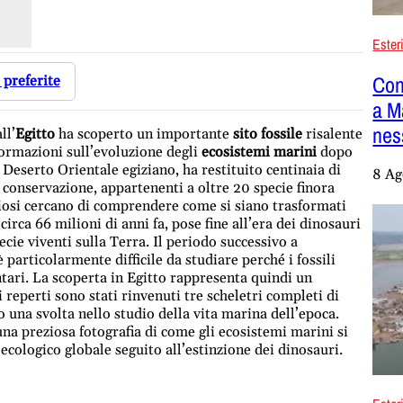
Ester
Cont
 preferite
a M
nes
ll’
Egitto
ha scoperto un importante
sito fossile
risalente
ormazioni sull’evoluzione degli
ecosistemi marini
dopo
el Deserto Orientale egiziano, ha restituito centinaia di
8 Ag
di conservazione, appartenenti a oltre 20 specie finora
diosi cercano di comprendere come si siano trasformati
irca 66 milioni di anni fa, pose fine all’era dei dinosauri
ecie viventi sulla Terra. Il periodo successivo a
 è particolarmente difficile da studiare perché i fossili
ari. La scoperta in Egitto rappresenta quindi un
 i reperti sono stati rinvenuti tre scheletri completi di
no una svolta nello studio della vita marina dell’epoca.
 una preziosa fotografia di come gli ecosistemi marini si
 ecologico globale seguito all’estinzione dei dinosauri.