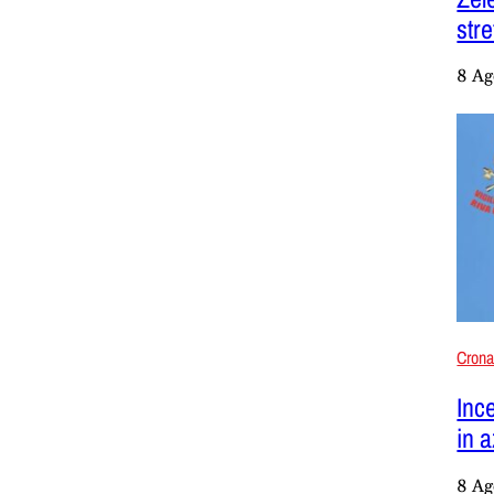
str
8 Ag
Cron
Inc
in 
8 Ag