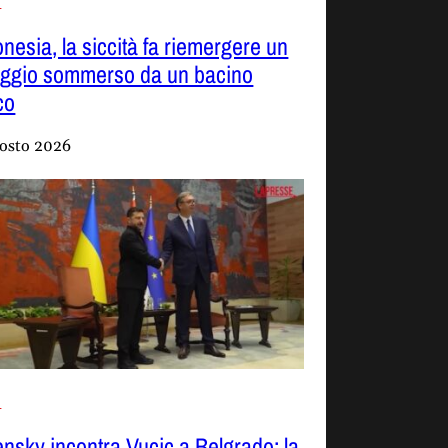
i
onesia, la siccità fa riemergere un
laggio sommerso da un bacino
co
osto 2026
i
ensky incontra Vucic a Belgrado: la