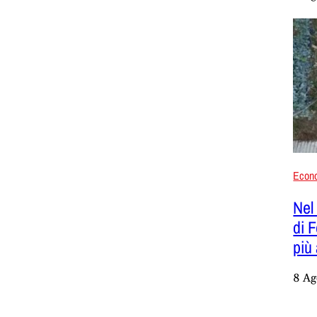
Econ
Nel
di 
più
8 Ag