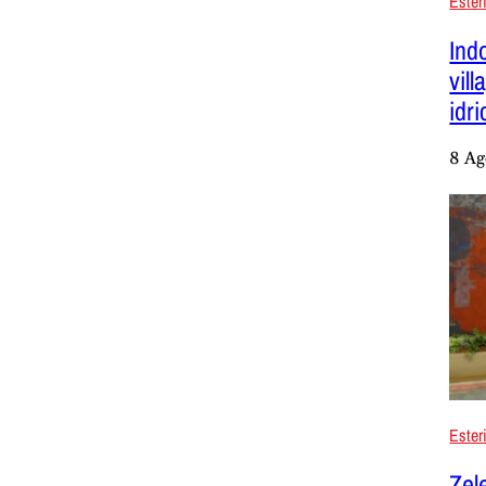
Ester
Ind
vil
idri
8 Ag
Ester
Zel