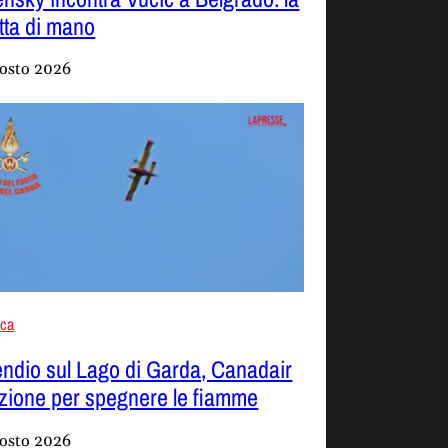
etta di mano
osto 2026
aca
endio sul Lago di Garda, Canadair
azione per spegnere le fiamme
osto 2026