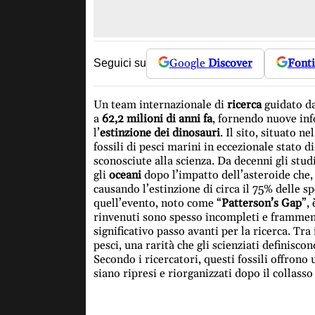
Google
Discover
Fonti
Seguici su
Un team internazionale di
ricerca
guidato da
a
62,2 milioni di anni fa
, fornendo nuove inf
l’
estinzione dei dinosauri
. Il sito, situato n
fossili di pesci marini in eccezionale stato 
sconosciute alla scienza. Da decenni gli stu
gli
oceani
dopo l’impatto dell’asteroide che, c
causando l’estinzione di circa il 75% delle sp
quell’evento, noto come “
Patterson’s Gap
”,
rinvenuti sono spesso incompleti e framment
significativo passo avanti per la ricerca. Tra
pesci, una rarità che gli scienziati definisco
Secondo i ricercatori, questi fossili offrono
siano ripresi e riorganizzati dopo il collasso