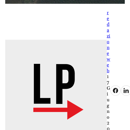
r
e
d
a
zi
o
n
e
w
e
b
1
7
G
i
u
g
n
o
2
0