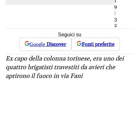
1
9
:
3
2
Seguici su
Google
Discover
Fonti preferite
Ex capo della colonna torinese, era uno dei
quattro brigatisti travestiti da avieri che
aprirono il fuoco in via Fani