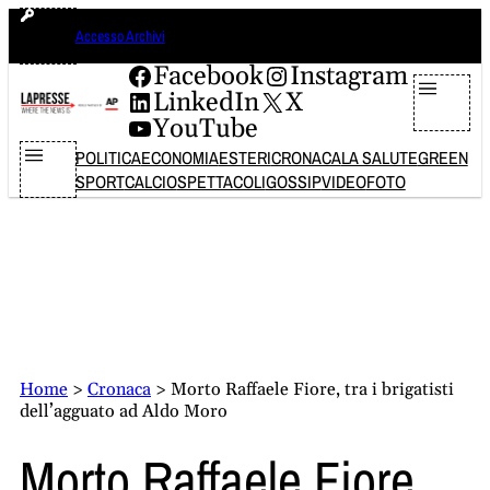
Vai
giovedì 6 agosto 2026
Accesso Archivi
al
contenuto
Facebook
Instagram
LinkedIn
X
YouTube
POLITICA
ECONOMIA
ESTERI
CRONACA
LA SALUTE
GREEN
SPORT
CALCIO
SPETTACOLI
GOSSIP
VIDEO
FOTO
Home
>
Cronaca
>
Morto Raffaele Fiore, tra i brigatisti
dell’agguato ad Aldo Moro
Morto Raffaele Fiore,