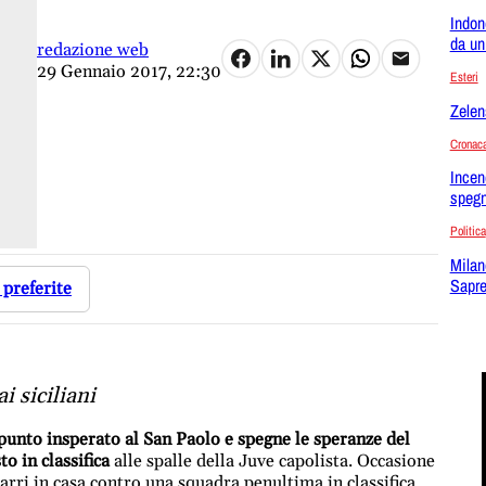
Indon
da un
redazione web
29 Gennaio 2017, 22:30
Esteri
Zelen
Cronac
Incen
spegn
Politica
Milan
Sapre
 preferite
i siciliani
nto insperato al San Paolo e spegne le speranze del
o in classifica
alle spalle della Juve capolista. Occasione
arri in casa contro una squadra penultima in classifica,