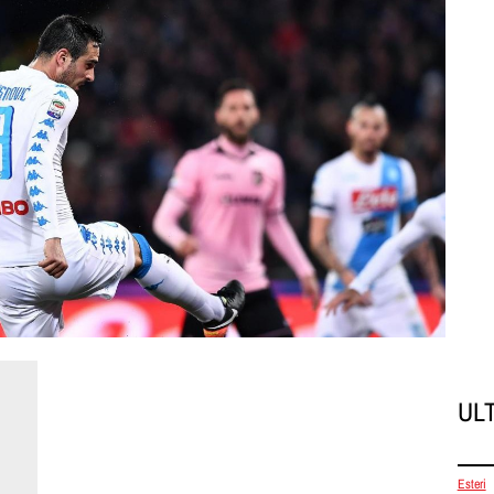
UL
Esteri