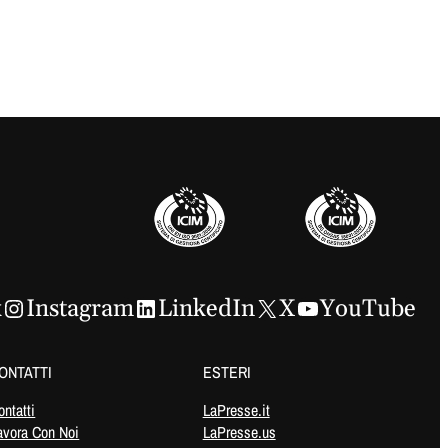
k
Instagram
LinkedIn
X
YouTube
ONTATTI
ESTERI
ontatti
LaPresse.it
avora Con Noi
LaPresse.us