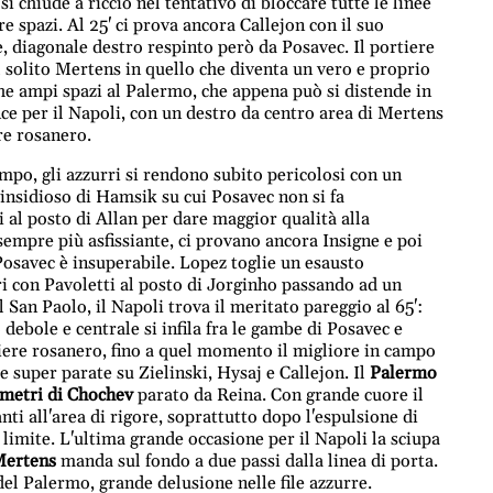
i chiude a riccio nel tentativo di bloccare tutte le linee
are spazi. Al 25' ci prova ancora Callejon con il suo
e, diagonale destro respinto però da Posavec. Il portiere
l solito Mertens in quello che diventa un vero e proprio
he ampi spazi al Palermo, che appena può si distende in
nce per il Napoli, con un destro da centro area di Mertens
re rosanero.
po, gli azzurri si rendono subito pericolosi con un
 insidioso di Hamsik su cui Posavec non si fa
al posto di Allan per dare maggior qualità alla
sempre più asfissiante, ci provano ancora Insigne e poi
osavec è insuperabile. Lopez toglie un esausto
ri con Pavoletti al posto di Jorginho passando ad un
 San Paolo, il Napoli trova il meritato pareggio al 65':
o debole e centrale si infila fra le gambe di Posavec e
tiere rosanero, fino a quel momento il migliore in campo
re super parate su Zielinski, Hysaj e Callejon. Il
Palermo
i metri di Chochev
parato da Reina. Con grande cuore il
anti all'area di rigore, soprattutto dopo l'espulsione di
limite. L'ultima grande occasione per il Napoli la sciupa
Mertens
manda sul fondo a due passi dalla linea di porta.
i del Palermo, grande delusione nelle file azzurre.