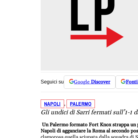
Google
Discover
Fonti
Seguici su
NAPOLI
PALERMO
, 
Gli undici di Sarri fermati sull’1-1 da
Un Palermo formato Fort Knox strappa un pu
Napoli di agganciare la Roma al secondo post
clamorosa quella sciupata dalla squadra di S