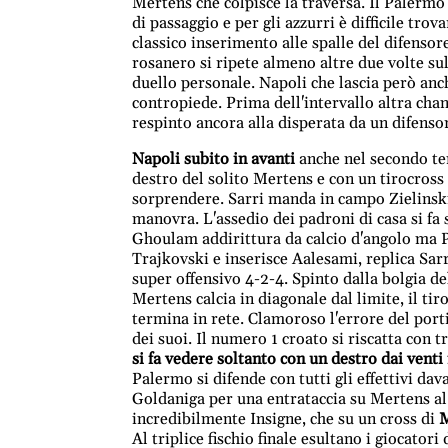
Mertens che colpisce la traversa. Il Palermo s
di passaggio e per gli azzurri è difficile trov
classico inserimento alle spalle del difensor
rosanero si ripete almeno altre due volte su
duello personale. Napoli che lascia però anc
contropiede. Prima dell'intervallo altra cha
respinto ancora alla disperata da un difenso
Napoli subito in avanti
anche nel secondo tem
destro del solito Mertens e con un tirocross
sorprendere. Sarri manda in campo Zielinski 
manovra. L'assedio dei padroni di casa si fa 
Ghoulam addirittura da calcio d'angolo ma P
Trajkovski e inserisce Aalesami, replica Sar
super offensivo 4-2-4. Spinto dalla bolgia del
Mertens calcia in diagonale dal limite, il tir
termina in rete. Clamoroso l'errore del por
dei suoi. Il numero 1 croato si riscatta con t
si fa vedere soltanto con un destro dai vent
Palermo si difende con tutti gli effettivi dav
Goldaniga per una entrataccia su Mertens al 
incredibilmente Insigne, che su un cross di
Al triplice fischio finale esultano i giocator