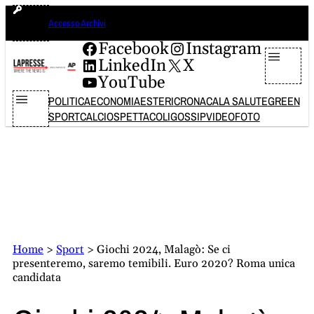
Vai
giovedì 6 agosto 2026
Accesso Archivi
al
contenuto
Facebook
Instagram
LinkedIn
X
YouTube
POLITICA
ECONOMIA
ESTERI
CRONACA
LA SALUTE
GREEN
SPORT
CALCIO
SPETTACOLI
GOSSIP
VIDEO
FOTO
Home
>
Sport
>
Giochi 2024, Malagò: Se ci
presenteremo, saremo temibili. Euro 2020? Roma unica
candidata