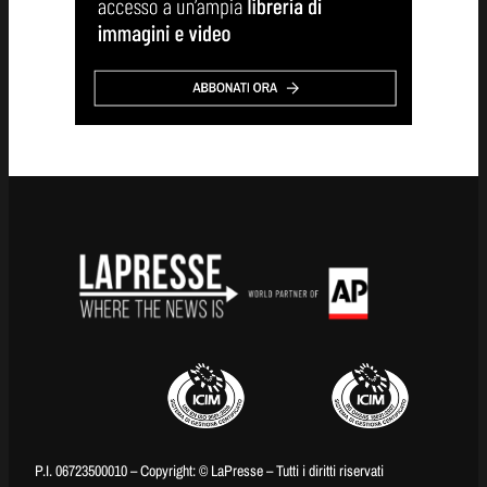
P.I. 06723500010 – Copyright: © LaPresse – Tutti i diritti riservati