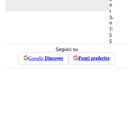
0
1
3,
0
7:
5
5
Seguici su
Google
Discover
Fonti preferite