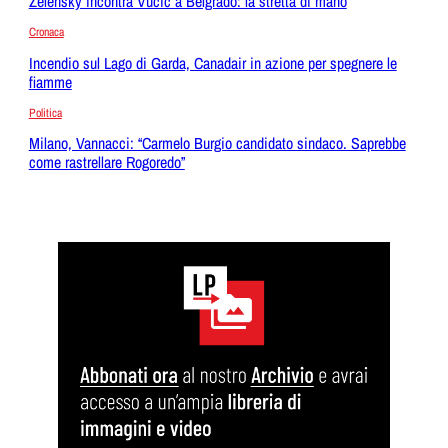
Zelensky incontra Vucic a Belgrado: la stretta di mano
Cronaca
Incendio sul Lago di Garda, Canadair in azione per spegnere le
fiamme
Politica
Milano, Vannacci: “Carmelo Burgio candidato sindaco. Saprebbe
come rastrellare Rogoredo”