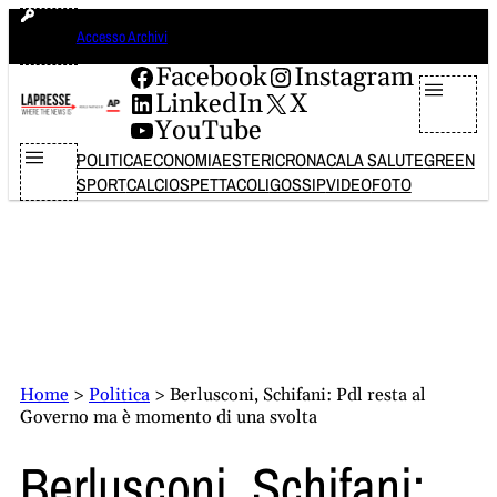
Vai
sabato 8 agosto 2026
Accesso Archivi
al
contenuto
Facebook
Instagram
LinkedIn
X
YouTube
POLITICA
ECONOMIA
ESTERI
CRONACA
LA SALUTE
GREEN
SPORT
CALCIO
SPETTACOLI
GOSSIP
VIDEO
FOTO
Home
>
Politica
>
Berlusconi, Schifani: Pdl resta al
Governo ma è momento di una svolta
Berlusconi, Schifani: