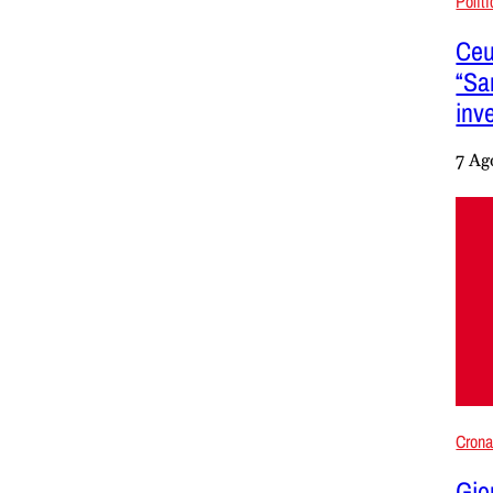
Polit
Ceut
“Sa
inv
7 Ag
Cron
Gio