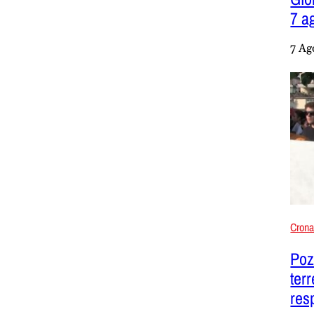
7 a
7 Ag
Cron
Pozz
ter
res