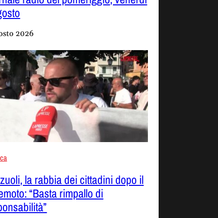
gosto
osto 2026
aca
uoli, la rabbia dei cittadini dopo il
remoto: “Basta rimpallo di
ponsabilità”