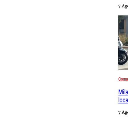
7 Ag
Cron
Mila
loc
7 Ag