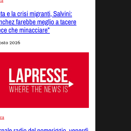
ica
a e la crisi migranti, Salvini:
nchez farebbe meglio a tacere
ece che minacciare”
osto 2026
aca
rnale radio del pomeriggio, venerdì