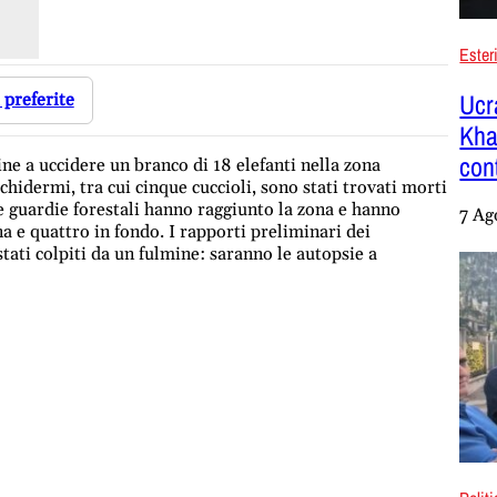
Ester
Ucra
 preferite
Kha
cont
ine a uccidere un branco di 18 elefanti nella zona
chidermi, tra cui cinque cuccioli, sono stati trovati morti
le guardie forestali hanno raggiunto la zona e hanno
7 Ag
na e quattro in fondo. I rapporti preliminari dei
stati colpiti da un fulmine: saranno le autopsie a