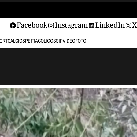
Facebook
Instagram
LinkedIn
ORT
CALCIO
SPETTACOLI
GOSSIP
VIDEO
FOTO