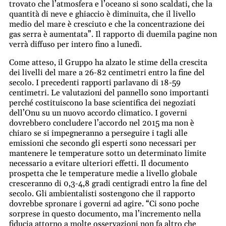
trovato che l’atmosfera e l’oceano si sono scaldati, che la
quantità di neve e ghiaccio è diminuita, che il livello
medio del mare è cresciuto e che la concentrazione dei
gas serra è aumentata”. Il rapporto di duemila pagine non
verrà diffuso per intero fino a lunedì.
Come atteso, il Gruppo ha alzato le stime della crescita
dei livelli del mare a 26-82 centimetri entro la fine del
secolo. I precedenti rapporti parlavano di 18-59
centimetri. Le valutazioni del pannello sono importanti
perché costituiscono la base scientifica dei negoziati
dell’Onu su un nuovo accordo climatico. I governi
dovrebbero concludere l’accordo nel 2015 ma non è
chiaro se si impegneranno a perseguire i tagli alle
emissioni che secondo gli esperti sono necessari per
mantenere le temperature sotto un determinato limite
necessario a evitare ulteriori effetti. Il documento
prospetta che le temperature medie a livello globale
cresceranno di 0,3-4,8 gradi centigradi entro la fine del
secolo. Gli ambientalisti sostengono che il rapporto
dovrebbe spronare i governi ad agire. “Ci sono poche
sorprese in questo documento, ma l’incremento nella
fiducia attorno a molte osservazioni non fa altro che