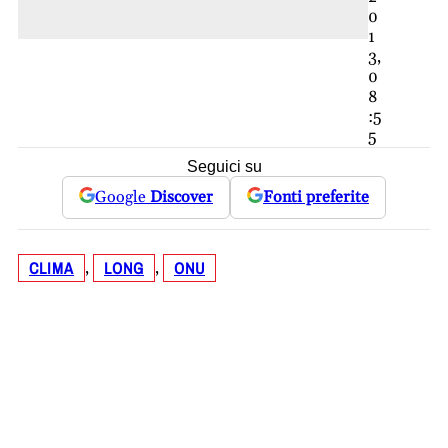
0
1
3,
0
8
:5
5
Seguici su
Google
Discover
Fonti preferite
CLIMA
LONG
ONU
, 
, 