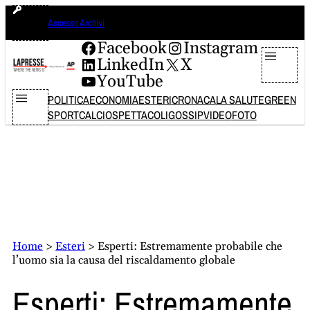
Vai
giovedì 6 agosto 2026
Accesso Archivi
al
contenuto
Facebook
Instagram
LinkedIn
X
YouTube
POLITICA
ECONOMIA
ESTERI
CRONACA
LA SALUTE
GREEN
SPORT
CALCIO
SPETTACOLI
GOSSIP
VIDEO
FOTO
Home
>
Esteri
>
Esperti: Estremamente probabile che
l’uomo sia la causa del riscaldamento globale
Esperti: Estremamente