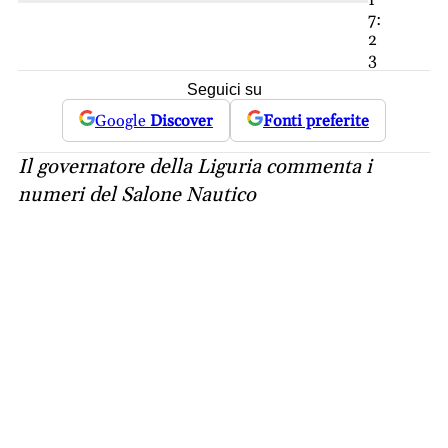
1
7:
2
3
Seguici su
Google
Discover
Fonti preferite
Il governatore della Liguria commenta i
numeri del Salone Nautico