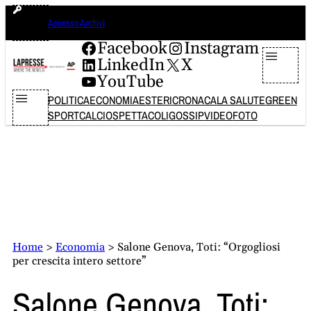
Vai
sabato 8 agosto 2026
Accesso Archivi
al
contenuto
Facebook
Instagram
LinkedIn
X
YouTube
POLITICA
ECONOMIA
ESTERI
CRONACA
LA SALUTE
GREEN
SPORT
CALCIO
SPETTACOLI
GOSSIP
VIDEO
FOTO
Home
>
Economia
>
Salone Genova, Toti: “Orgogliosi
per crescita intero settore”
Salone Genova, Toti: