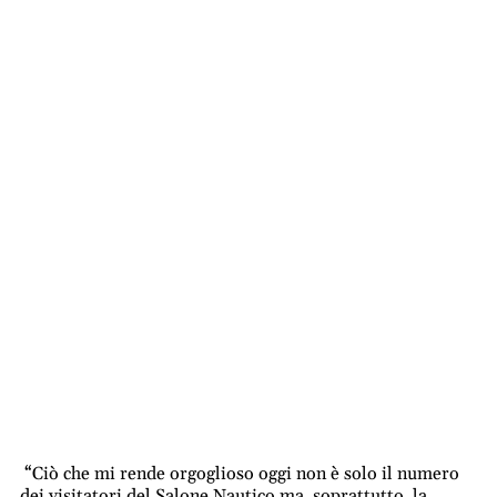
“Ciò che mi rende orgoglioso oggi non è solo il numero
dei visitatori del Salone Nautico ma, soprattutto, la