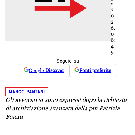
o
2
0
2
6,
0
8:
4
9
Seguici su
Google
Discover
Fonti preferite
MARCO PANTANI
Gli avvocati si sono espressi dopo la richiesta
di archiviazione avanzata dalla pm Patrizia
Foiera