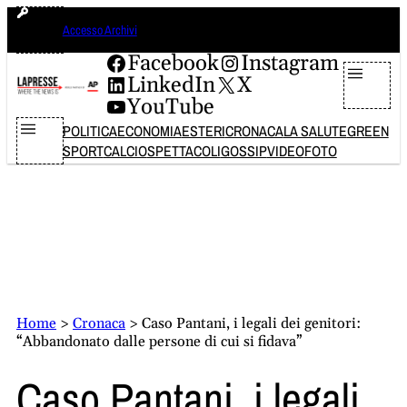
Vai
sabato 8 agosto 2026
Accesso Archivi
al
contenuto
Facebook
Instagram
LinkedIn
X
YouTube
POLITICA
ECONOMIA
ESTERI
CRONACA
LA SALUTE
GREEN
SPORT
CALCIO
SPETTACOLI
GOSSIP
VIDEO
FOTO
Home
>
Cronaca
>
Caso Pantani, i legali dei genitori:
“Abbandonato dalle persone di cui si fidava”
Caso Pantani, i legali