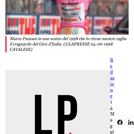
Marco Pantani in uno scatto del 1998 che lo ritrae mentre taglia
il traguardo del Giro d’Italia. (©LAPRESSE 04-06-1998
CAVALESE)
R
e
d
az
io
n
e
1
4
M
a
g
gi