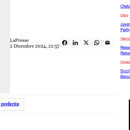
Chels
Calcio
Juvent
Perth
Televis
LaPresse
2 Dicembre 2024, 22:57
Repor
Ranuc
Cronac
Sicci
Becc
 preferite