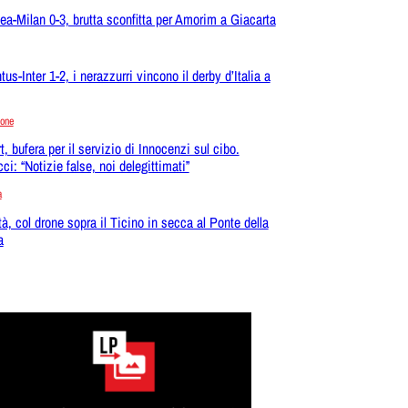
ea-Milan 0-3, brutta sconfitta per Amorim a Giacarta
us-Inter 1-2, i nerazzurri vincono il derby d’Italia a
ione
t, bufera per il servizio di Innocenzi sul cibo.
ci: “Notizie false, noi delegittimati”
a
tà, col drone sopra il Ticino in secca al Ponte della
a